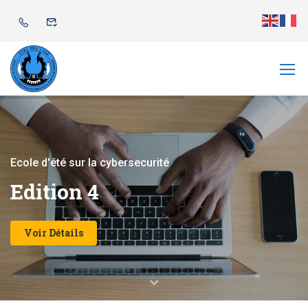
E
c
o
l
e
d
'
é
t
é
s
u
r
l
a
c
y
b
e
r
s
e
c
u
r
i
t
é
E
d
i
t
i
o
n
4
Voir Détails